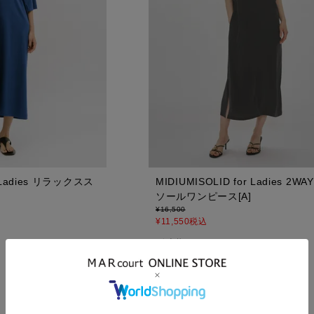
r Ladies リラックスス
MIDIUMISOLID for Ladies 2
ソールワンピース[A]
¥
16,500
¥
11,550
税込
販売期間
2026/06/25 20:00
〜