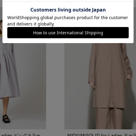
r Ladies ビッグカラー
MIDIUMISOLID for Ladies 