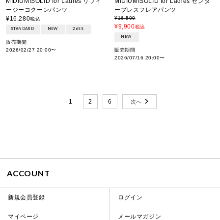
MIDIUMISOLID for Ladies センタ
MIDIUMISOLID for Ladies リブイ
ープレスフレアパンツ
ージーコクーンパンツ
¥
16,500
¥
16,280
税込
¥
9,900
税込
STANDARD
NEW
26SS
NEW
販売期間
販売期間
2026/02/27 20:00
〜
2026/07/16 20:00
〜
1
2
6
ACCOUNT
新規会員登録
ログイン
マイページ
メールマガジン