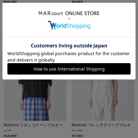
¥
10,450
¥
9,900
¥
7,315
¥
6,930
税込
税込
NEW
summer special
NEW
26SS
販売期間
販売期間
2026/08/05 20:00
〜
2026/06/25 20:00
〜
MidiUmi リネンコクーンプルオー
MidiUmi フレンチスリーブプルオ
バー
ーバー
¥
14,960
¥
7,920