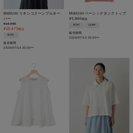
MidiUmi リネンコクーンプルオー
MidiUmi ベーシックタンクトップ
バー
¥
5,940
税込
¥
14,960
NEW
26AW
¥
10,472
税込
販売期間
NEW
2026/07/13 20:00
〜
販売期間
2026/07/14 20:00
〜