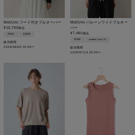
MidiUmi フード付きプルオーバー
MidiUmi バルーンワイドプルオー
¥
10,780
バー
税込
¥
7,480
税込
NEW
26AW
NEW
summer special
販売期間
2026/08/06 20:00
〜
販売期間
2026/07/14 20:00
〜