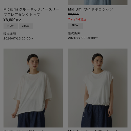
MidiUmi クルーネックノースリー
MidiUmi ワイドポロシャツ
ブフレアタンクトップ
¥
9,680
¥
7,744
¥
8,800
税込
税込
NEW
NEW
26AW
販売期間
販売期間
2026/07/09 20:00
〜
2026/07/13 20:00
〜