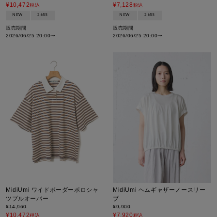
¥
10,472
¥
7,128
税込
税込
NEW
26SS
NEW
26SS
販売期間
販売期間
2026/06/25 20:00
〜
2026/06/25 20:00
〜
MidiUmi ワイドボーダーポロシャ
MidiUmi ヘムギャザーノースリー
ツプルオーバー
ブ
¥
14,960
¥
9,900
¥
10,472
¥
7,920
税込
税込