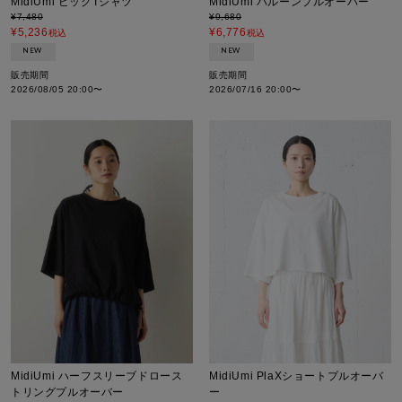
MidiUmi ビッグTシャツ
MidiUmi バルーンプルオーバー
¥
7,480
¥
9,680
¥
5,236
¥
6,776
税込
税込
NEW
NEW
販売期間
販売期間
2026/08/05 20:00
〜
2026/07/16 20:00
〜
MidiUmi ハーフスリーブドロース
MidiUmi PlaXショートプルオーバ
トリングプルオーバー
ー