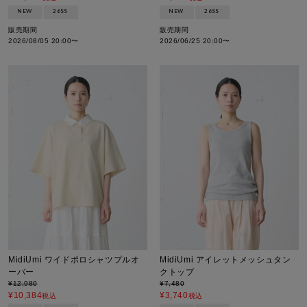
NEW
26SS
NEW
26SS
販売期間
販売期間
2026/08/05 20:00
〜
2026/06/25 20:00
〜
MidiUmi ワイドポロシャツプルオ
MidiUmi アイレットメッシュタン
ーバー
クトップ
¥
12,980
¥
7,480
¥
10,384
¥
3,740
税込
税込