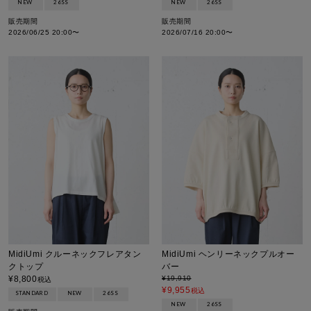
NEW
26SS
NEW
26SS
販売期間
販売期間
2026/06/25 20:00
〜
2026/07/16 20:00
〜
MidiUmi クルーネックフレアタン
MidiUmi ヘンリーネックプルオー
クトップ
バー
¥
8,800
¥
19,910
税込
¥
9,955
税込
STANDARD
NEW
26SS
NEW
26SS