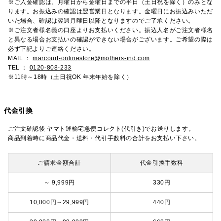
※ご入金確認は、月曜日から金曜日までの平日（土日祝を除く）のみとな
ります。お振込みの確認は翌営業日となります。金曜日にお振込みいただ
いた場合、確認は翌週月曜日以降となりますのでご了承ください。
※ご注文者様名義の口座よりお支払いください。振込人名がご注文者様名
と異なる場合お支払いの確認ができない場合がございます。ご希望の際は
必ず下記よりご連絡ください。
MAIL ：
marcourt-onlinestore@mothers-ind.com
TEL ：
0120-808-233
※11時～18時（土日祝OK 年末年始を除く）
代金引換
ご注文確認後 ヤマト運輸宅急便コレクト(代引き)でお送りします。
商品到着時に商品代金・送料・代引手数料の合計をお支払い下さい。
ご請求金額合計
代金引換手数料
～ 9,999円
330円
10,000円～29,999円
440円