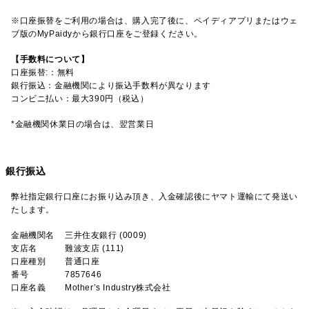
※口座振替をご利用の場合は、購入完了後に、ペイディアプリまたはウェ
ブ版のMyPaidyから銀行口座をご登録ください。
【手数料について】
口座振替:：無料
銀行振込：金融機関により振込手数料が異なります
コンビニ払い：最大390円（税込）
*金融機関休業日の場合は、翌営業日
銀行振込
弊社指定銀行口座にお振り込み頂き、入金確認後にヤマト運輸にて発送い
たします。
金融機関名
三井住友銀行 (0009)
支店名
難波支店 (111)
口座種別
普通口座
番号
7857646
口座名義
Mother’s Industry株式会社