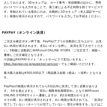
入しております。3Dセキュアは、カード番号・有効期限のほかに、専用
のパスワードを入力することで、第三者による不正利用を防ぐサービスで
す。登録されている場合にのみ、自動的に3Dセキュア（本人認証サービ
ス）画面が表示されますので、パスワードを入力してお手続きください。
PAYPAY（オンライン決済）
ご注文を確定ボタン押下後、PayPayアプリが自動的に立ち上がり、お支
払い内容が表示されます。支払いボタンを押し、決済を完了させてくださ
い。5秒後に自動的にMARcourt ONLINE STORE「ご注文完了」画面へ
遷移しご注文確定となります。
※詳細はPAYPAYサイト「ネットサービスで支払いをする」＜
https://paypay.ne.jp/guide/net-service/
＞でもご確認いただけます。
最大購入金額は¥500,000以下（商品購入金額（税込）＋送料）となりま
す。
PayPayの画面が表示されてから5分以内に決済して頂く必要がありま
す。 5分を超えますと、「支払い期限有効期限切れ」となりMARcourt
ONLINE STOREサイトへ遷移しますが、約1分程度かかります。
※その間、白い画面が表示されます。白い画面が表示されても、「決済が
完了していない（オーソリが完了していない）受注が発生する」などはご