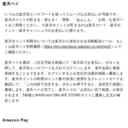
楽天ペイ
いつもの楽天IDとパスワードを使ってスムーズなお支払いが可能です。
楽天ポイントが貯まる・使える！「簡単」「あんしん」「お得」な楽天ペ
イをご利用ください。 ※楽天ポイントが貯まるのは楽天カード・楽天ポ
イント・楽天キャッシュでのお支払いに限ります。
楽天ポイント利用分については楽天から送信される自動配信メール、もし
くは楽天ペイ利用履歴＜
https://my.checkout.rakuten.co.jp/mych/
＞にて
ご確認ください。
楽天ペイを選択、ご注文手続き画面にて「楽天IDでお支払い」ボタンを
押して、楽天IDとパスワードを入れてログインします。楽天会員に新規
登録することもできます。ログインするとお支払方法選択画面へ遷移しま
す。楽天ポイントの利用ポイント数や決済に使用するクレジットカードを
確認して、「この内容で注文する」ボタンを押下すると、決済完了画面に
遷移します。楽天ペイが完了し、楽天ペイの「お支払い完了画面」が表示
されます。5秒後にMARcourt ONLINE STOREサイトに遷移し注文が確
定します。
Amazon Pay