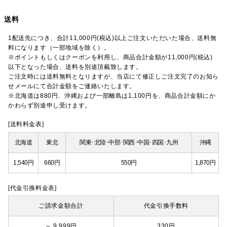
送料
1配送先につき、合計11,000円(税込)以上ご注文いただいた場合、送料無
料になります（一部地域を除く）。
※ポイントもしくはクーポンを利用し、商品合計金額が11,000円(税込)
以下となった場合、送料を別途頂戴致します。
ご注文時には送料無料となりますが、当店にて修正しご注文完了のお知ら
せメールにて合計金額をご連絡いたします。
※北海道は880円、沖縄および一部離島は1,100円を、商品合計金額にか
かわらず別途申し受けます。
[送料料金表]
北海道
東北
関東･北陸･中部･関西･中国･四国･九州
沖縄
1,540円
660円
550円
1,870円
[代金引換料金表]
ご請求金額合計
代金引換手数料
～ 9,999円
330円