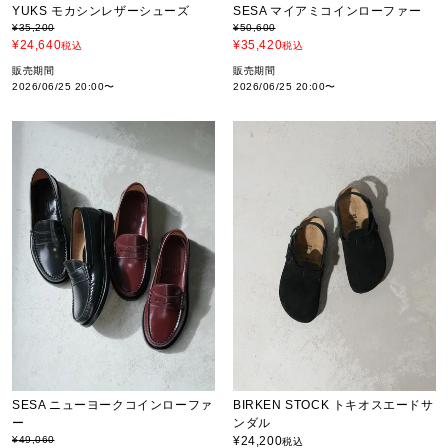
YUKS モカシンレザーシューズ
SESA マイアミコインローファー
¥
35,200
¥
50,600
¥
24,640
¥
35,420
税込
税込
販売期間
販売期間
2026/06/25 20:00
〜
2026/06/25 20:00
〜
SESA ニューヨークコインローファ
BIRKEN STOCK トキオスエードサ
ー
ンダル
¥
49,060
¥
24,200
税込