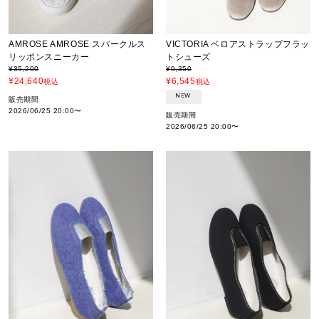
AMROSE AMROSE スパークルス
VICTORIA ベロアストラップフラッ
リッポンスニーカー
トシューズ
¥
35,200
¥
9,350
¥
24,640
¥
6,545
税込
税込
NEW
販売期間
2026/06/25 20:00
〜
販売期間
2026/06/25 20:00
〜