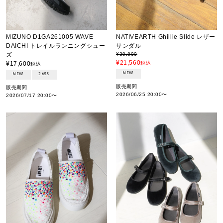
MIZUNO D1GA261005 WAVE
NATIVEARTH Ghillie Slide レザー
DAICHI トレイルランニングシュー
サンダル
ズ
¥
30,800
¥
21,560
¥
17,600
税込
税込
NEW
NEW
26SS
販売期間
販売期間
2026/06/25 20:00
〜
2026/07/17 20:00
〜