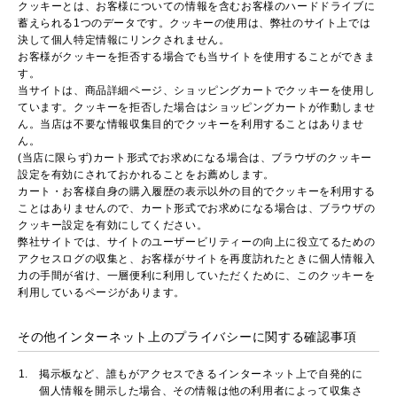
クッキーとは、お客様についての情報を含むお客様のハードドライブに
蓄えられる1つのデータです。クッキーの使用は、弊社のサイト上では
決して個人特定情報にリンクされません。
お客様がクッキーを拒否する場合でも当サイトを使用することができま
す。
当サイトは、商品詳細ページ、ショッピングカートでクッキーを使用し
ています。クッキーを拒否した場合はショッピングカートが作動しませ
ん。当店は不要な情報収集目的でクッキーを利用することはありませ
ん。
(当店に限らず)カート形式でお求めになる場合は、ブラウザのクッキー
設定を有効にされておかれることをお薦めします。
カート・お客様自身の購入履歴の表示以外の目的でクッキーを利用する
ことはありませんので、カート形式でお求めになる場合は、ブラウザの
クッキー設定を有効にしてください。
弊社サイトでは、サイトのユーザービリティーの向上に役立てるための
アクセスログの収集と、お客様がサイトを再度訪れたときに個人情報入
力の手間が省け、一層便利に利用していただくために、このクッキーを
利用しているページがあります。
その他インターネット上のプライバシーに関する確認事項
掲示板など、誰もがアクセスできるインターネット上で自発的に
個人情報を開示した場合、その情報は他の利用者によって収集さ