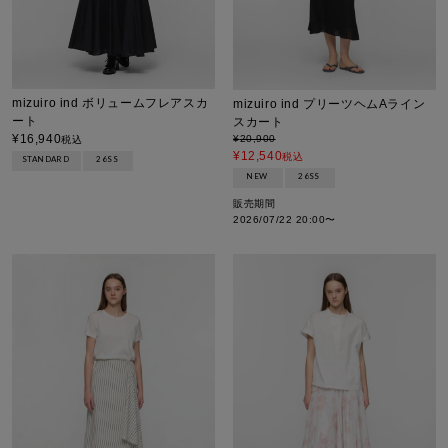
mizuiro ind ボリュームフレアスカ
mizuiro ind プリーツヘムAライン
ート
スカート
¥
16,940
¥
20,900
税込
¥
12,540
税込
STANDARD
26SS
NEW
26SS
販売期間
2026/07/22 20:00
〜