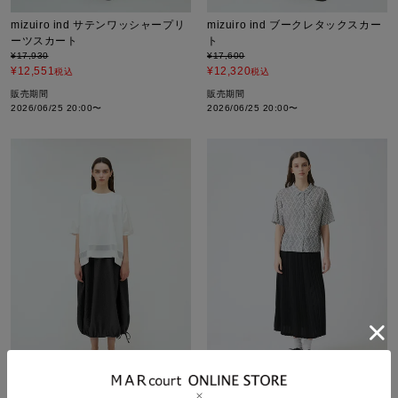
mizuiro ind サテンワッシャープリ
mizuiro ind ブークレタックスカー
ーツスカート
ト
¥
17,930
¥
17,600
¥
12,551
¥
12,320
税込
税込
販売期間
販売期間
2026/06/25 20:00
〜
2026/06/25 20:00
〜
mizuiro ind バルーンスカート
mizuiro ind プリーツスカート