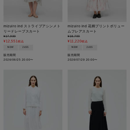
mizuiro ind ストライプアシンメト
mizuiro ind 花柄プリントボリュー
リードレープスカート
ムフレアスカート
¥
17,930
¥
18,700
¥
12,551
¥
11,220
税込
税込
NEW
26SS
NEW
26SS
販売期間
販売期間
2026/06/25 20:00
〜
2026/07/29 20:00
〜