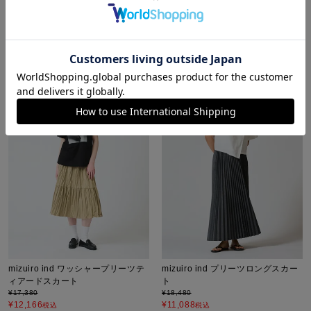
¥
20,680
¥
22,880
¥
14,476
¥
16,016
税込
税込
販売期間
販売期間
2026/07/22 20:00
〜
2026/06/25 20:00
〜
mizuiro ind ワッシャープリーツテ
mizuiro ind プリーツロングスカー
ィアードスカート
ト
¥
17,380
¥
18,480
¥
12,166
¥
11,088
税込
税込