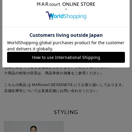
デザイン：無地
ネック：その他
Detail
裏地：なし
透け感：多少あり(オフホワイトのみ)
伸縮性：あり
光沢感：なし
ポケット：なし
※商品画像は、光の当たり具合やパソコンなどの閲覧環境により、実際の
色味と異なって見える場合がございます。予めご了承ください。
※商品の色味の目安は、商品単体の画像をご参照ください。
こちらの商品 は MARcourt DESIGNEYE にてお取り扱いしております。
店舗在庫等については直接店舗にお問い合わせください。
STYLING