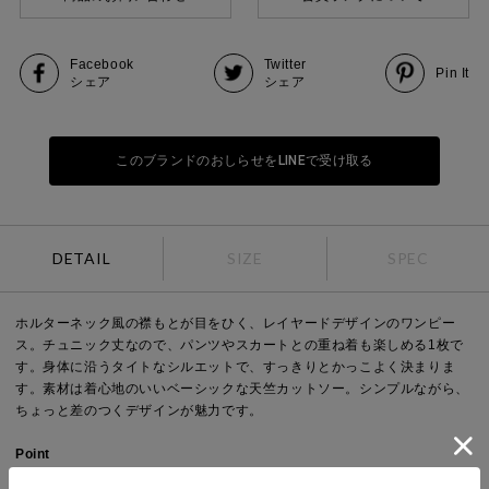
Facebook
Twitter
Pin It
シェア
シェア
このブランドのおしらせをLINEで受け取る
DETAIL
SIZE
SPEC
ホルターネック風の襟もとが目をひく、レイヤードデザインのワンピー
ス。チュニック丈なので、パンツやスカートとの重ね着も楽しめる1枚で
す。身体に沿うタイトなシルエットで、すっきりとかっこよく決まりま
す。素材は着心地のいいベーシックな天竺カットソー。シンプルながら、
ちょっと差のつくデザインが魅力です。
Point
袖丈：ノースリーブ