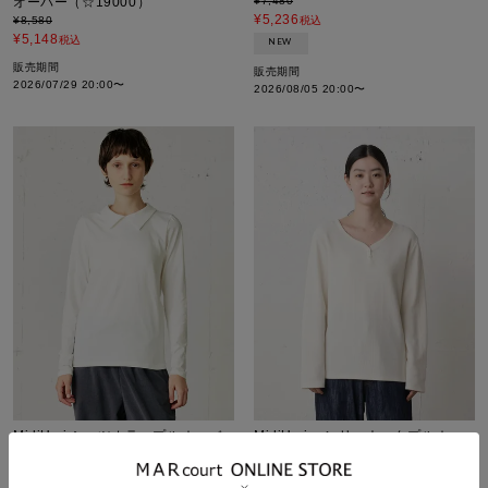
オーバー（☆19000）
¥
7,480
¥
5,236
¥
8,580
税込
¥
5,148
税込
NEW
販売期間
販売期間
2026/07/29 20:00
〜
2026/08/05 20:00
〜
MidiUmi シャツカラープルオーバ
MidiUmi ヘンリーネックプルオー
ー（☆19000）
バー
¥
8,910
¥
10,890