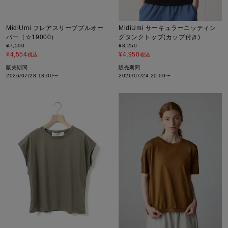
MidiUmi フレアスリーブプルオー
MidiUmi サーキュラーニッティン
バー（☆19000）
グタンクトップ(カップ付き)
¥
7,590
¥
8,250
¥
4,554
¥
4,950
税込
税込
販売期間
販売期間
2026/07/28 13:00
〜
2026/07/24 20:00
〜