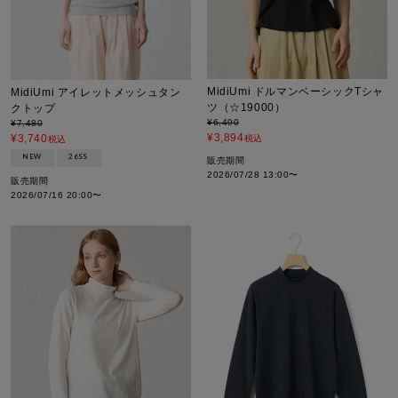
MidiUmi ドルマンベーシックTシャ
MidiUmi アイレットメッシュタン
ツ（☆19000）
クトップ
¥
6,490
¥
7,480
¥
3,894
¥
3,740
税込
税込
NEW
26SS
販売期間
2026/07/28 13:00
〜
販売期間
2026/07/16 20:00
〜