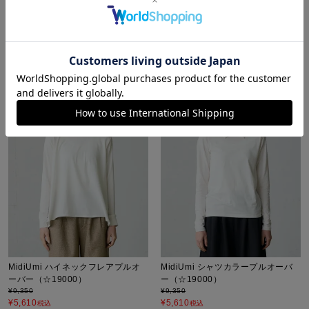
¥
5,346
¥
5,445
税込
税込
NEW
26SS
販売期間
2026/07/29 20:00
〜
販売期間
2026/08/05 20:00
〜
MidiUmi ハイネックフレアプルオ
MidiUmi シャツカラープルオーバ
ーバー（☆19000）
ー（☆19000）
¥
9,350
¥
9,350
¥
5,610
¥
5,610
税込
税込