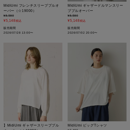
MidiUmi フレンチスリーブプルオ
MidiUmi ギャザードルマンスリー
ーバー（☆19000）
ブプルオーバー
¥
8,580
¥
8,580
¥
5,148
¥
5,148
税込
税込
販売期間
販売期間
2026/07/28 13:00
〜
2026/07/02 20:00
〜
】MidiUmi ギャザースリーブプル
MidiUmi ビッグTシャツ