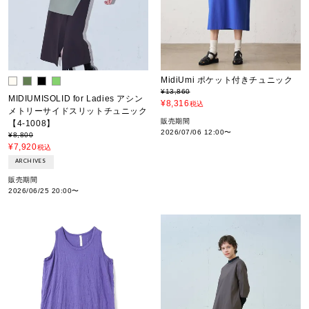
MidiUmi ポケット付きチュニック
¥
13,860
MIDIUMISOLID for Ladies アシン
¥
8,316
税込
メトリーサイドスリットチュニック
販売期間
【4-1008】
2026/07/06 12:00
〜
¥
8,800
¥
7,920
税込
ARCHIVES
販売期間
2026/06/25 20:00
〜