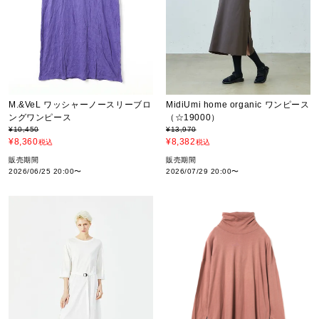
M.&VeL ワッシャーノースリーブロ
MidiUmi home organic ワンピース
ングワンピース
（☆19000）
¥
10,450
¥
13,970
¥
8,360
¥
8,382
税込
税込
販売期間
販売期間
2026/06/25 20:00
〜
2026/07/29 20:00
〜