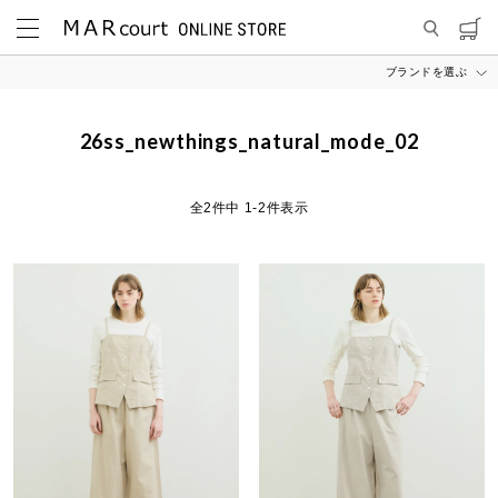
ブランドを選ぶ
MARcourt ONLINE STORE
26ss_newthings_natural_mode_02
26ss_newthings_natural_mode_02
2
件中
1
-
2
件表示