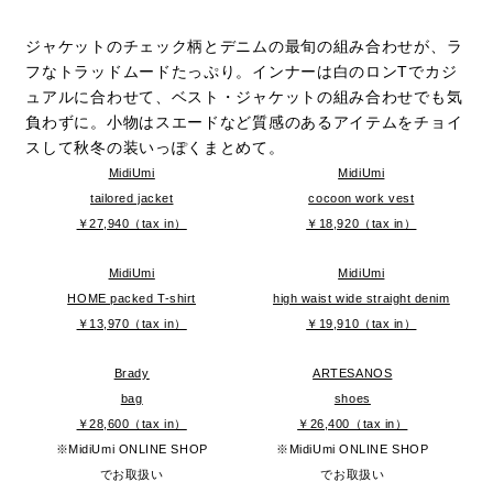
ジャケットのチェック柄とデニムの最旬の組み合わせが、ラ
フなトラッドムードたっぷり。インナーは白のロンTでカジ
ュアルに合わせて、ベスト・ジャケットの組み合わせでも気
負わずに。小物はスエードなど質感のあるアイテムをチョイ
スして秋冬の装いっぽくまとめて。
MidiUmi
MidiUmi
tailored jacket
cocoon work vest
￥27,940（tax in）
￥18,920（tax in）
MidiUmi
MidiUmi
HOME packed T-shirt
high waist wide straight denim
￥13,970（tax in）
￥19,910（tax in）
Brady
ARTESANOS
bag
shoes
￥28,600（tax in）
￥26,400（tax in）
※MidiUmi ONLINE SHOP
※MidiUmi ONLINE SHOP
でお取扱い
でお取扱い