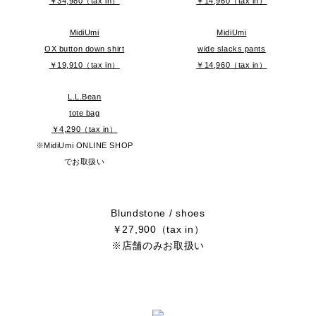
￥34,980（tax in）
￥14,960（tax in）
MidiUmi
MidiUmi
OX button down shirt
wide slacks pants
￥19,910（tax in）
￥14,960（tax in）
L.L.Bean
tote bag
￥4,290（tax in）
※MidiUmi ONLINE SHOP
でお取扱い
Blundstone / shoes
￥27,900（tax in）
※店舗のみお取扱い