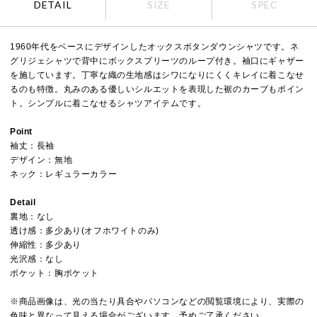
DETAIL
SIZE
SPEC
1960年代をベースにデザインしたオックスボタンダウンシャツです。ネ
グリジェシャツで背中にボックスプリーツのループ付き。袖口にギャザー
を施しています。丁寧な織の生地感はシワになりにくくキレイに着こなせ
るのも特徴。丸みのある優しいシルエットを表現した裾のカーブもポイン
ト。シンプルに着こなせるシャツアイテムです。
Point
袖丈：長袖
デザイン：無地
ネック：レギュラーカラー
Detail
裏地：なし
透け感：多少あり(オフホワイトのみ)
伸縮性：多少あり
光沢感：なし
ポケット：胸ポケット
※商品画像は、光の当たり具合やパソコンなどの閲覧環境により、実際の
色味と異なって見える場合がございます。予めご了承ください。