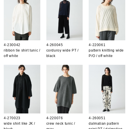
4-230042
4-260045
4-220061
ribbon tie shirt tunic /
corduroy wide PT /
pattern knitting wide
off white
black
P/O / off white
4-270023
4-220076
4-260051
wide shirt like JK /
crew neck tunic /
dalmatian pattern