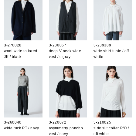
3-270028
3-230067
3-239389
wool wide tailored
deep V neck wide
wide shirt tunic / off
JK / black
vest / c.gray
white
3-260040
3-220072
3-210025
wide tuck PT / navy
asymmetry poncho
side slit collar P/O /
vest / navy
off white