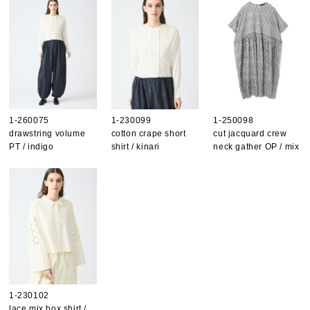
1-260075
1-230099
1-250098
drawstring volume
cotton crape short
cut jacquard crew
PT / indigo
shirt / kinari
neck gather OP / mix
1-230102
lace mix box shirt /