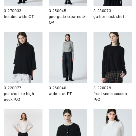
3-270033
3-250045
3-230073
hooded wide CT
georgette crew neck
gather neck shirt
OP
3-220077
3-260040
3-220079
poncho like high
wide tuck PT
front seem cocoon
neck P/O
P/O