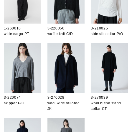
1-260016
3-220056
3-210025
wide cargo PT
waffle knit C/D
side slit collar P/O
3-220074
3-270028
3-270039
skipper P/O
wool wide tailored
wool blend stand
JK
collar CT