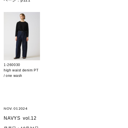
1-260030
high waist denim PT
/ one wash
NOV. 01 2024
NAVYS
vol.12