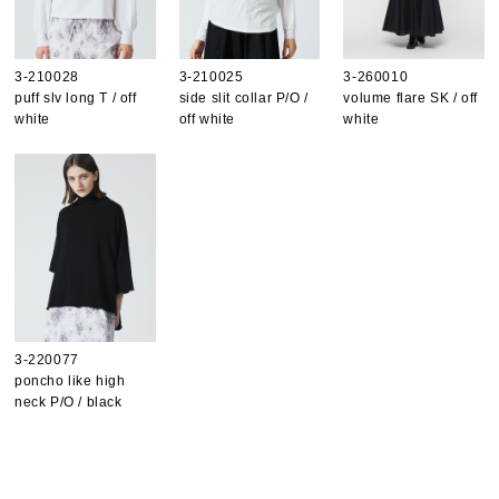
3-210028
3-210025
3-260010
puff slv long T / off
side slit collar P/O /
volume flare SK / off
white
off white
white
3-220077
poncho like high
neck P/O / black