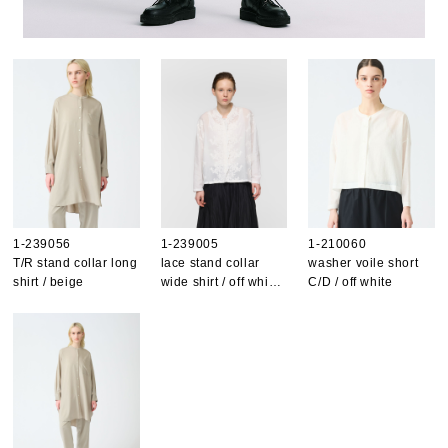
1-239056
1-239005
1-210060
T/R stand collar long
lace stand collar
washer voile short
shirt / beige
wide shirt / off whi…
C/D / off white