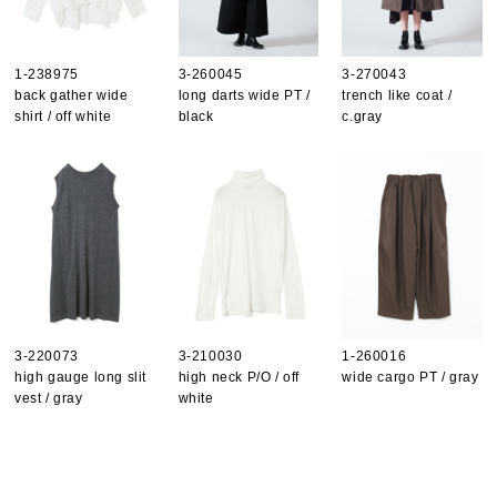
1-238975
3-260045
3-270043
back gather wide
long darts wide PT /
trench like coat /
shirt / off white
black
c.gray
3-220073
3-210030
1-260016
high gauge long slit
high neck P/O / off
wide cargo PT / gray
vest / gray
white