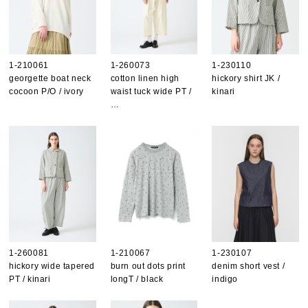
1-210061
1-260073
1-230110
georgette boat neck
cotton linen high
hickory shirt JK /
cocoon P/O / ivory
waist tuck wide PT /
kinari
…
1-260081
1-210067
1-230107
hickory wide tapered
burn out dots print
denim short vest /
PT / kinari
longT / black
indigo