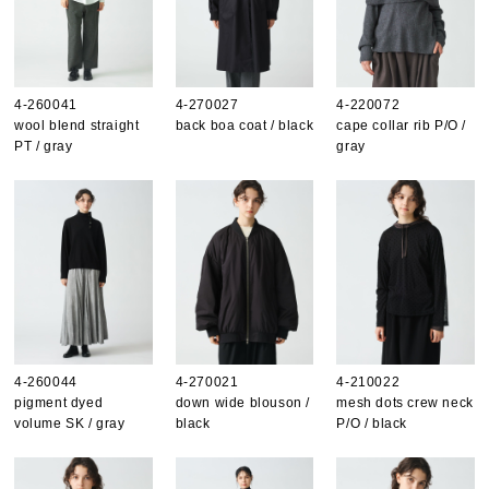
4-260041
4-270027
4-220072
wool blend straight
back boa coat / black
cape collar rib P/O /
PT / gray
gray
4-260044
4-270021
4-210022
pigment dyed
down wide blouson /
mesh dots crew neck
volume SK / gray
black
P/O / black