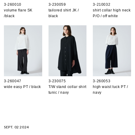
3-260010
3-230059
3-210032
volume flare SK
tailored shirt JK /
shirt collar high neck
/black
black
P/O / off white
3-260047
3-230075
3-260053
wide easy PT / black
T/W stand collar shirt
high waist tuck PT /
tunic / navy
navy
SEPT. 02 2024