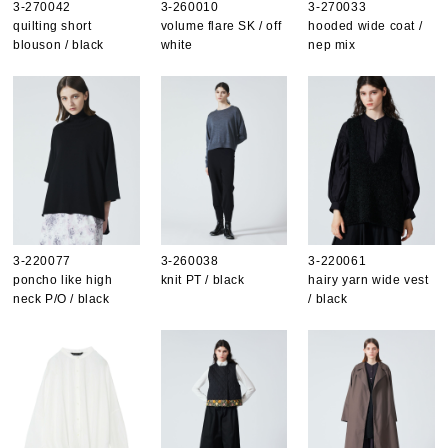
3-270042
3-260010
3-270033
quilting short
volume flare SK / off
hooded wide coat /
blouson / black
white
nep mix
3-220077
3-260038
3-220061
poncho like high
knit PT / black
hairy yarn wide vest
neck P/O / black
/ black