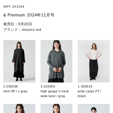
SEPT. 24 2024
& Premium
2024年11月号
発売日：
9月20日
ブランド：
mizuiro ind
3-250038
3-220059
1-260016
shirt OP / c.gray
high gauge V neck
wide cargo PT /
wide tunic / gray
black