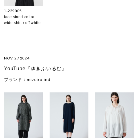
1-239005
lace stand collar
wide shirt / off white
NOV. 27 2024
YouTube『ゆきふいるむ』
ブランド：
mizuiro ind