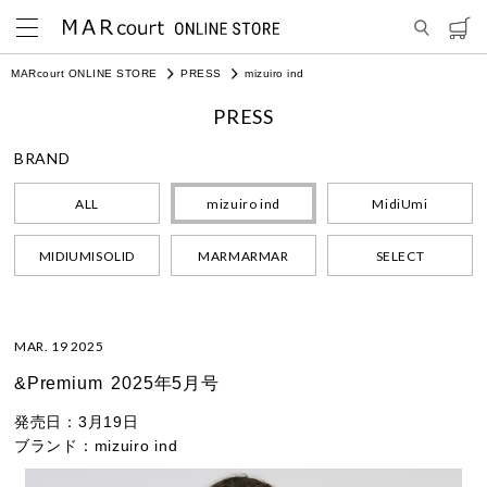
MARcourt ONLINE STORE
PRESS
mizuiro ind
PRESS
BRAND
ALL
mizuiro ind
MidiUmi
MIDIUMISOLID
MARMARMAR
SELECT
MAR. 19 2025
&Premium
2025年5月号
発売日：
3月19日
ブランド：
mizuiro ind