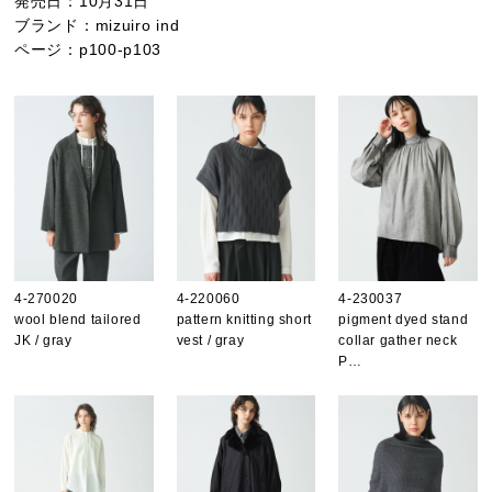
発売日：
10月31日
ブランド：
mizuiro ind
ページ：
p100-p103
4-270020
4-220060
4-230037
wool blend tailored
pattern knitting short
pigment dyed stand
JK / gray
vest / gray
collar gather neck
P…