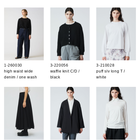
1-260030
3-220056
3-210028
high waist wide
waffle knit C/D /
puff slv long T /
denim / one wash
black
white