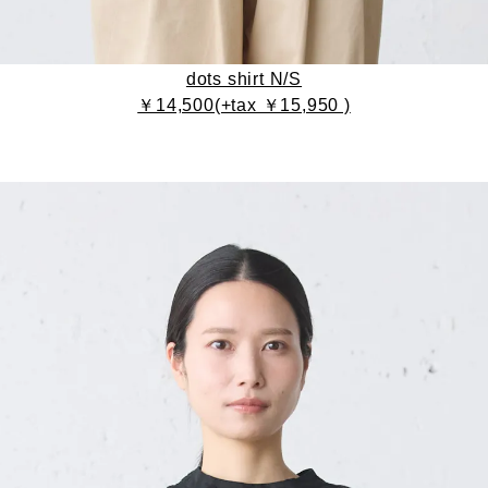
dots shirt N/S
￥14,500(+tax ￥15,950 )