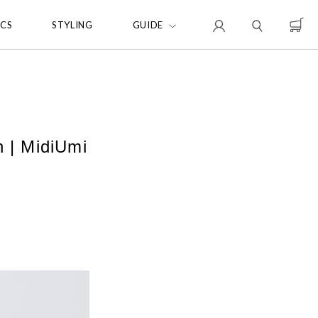
ICS
STYLING
GUIDE
 | MidiUmi