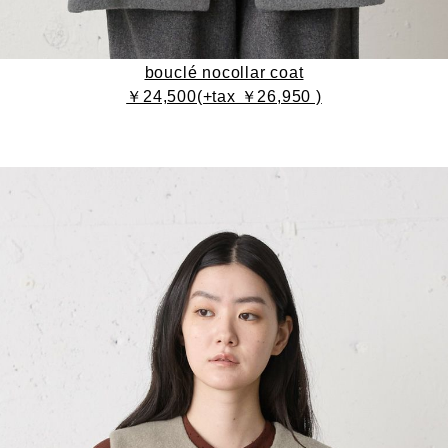
bouclé nocollar coat
￥24,500(+tax ￥26,950 )