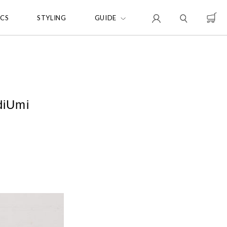
ICS
STYLING
GUIDE
diUmi