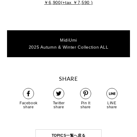
￥6,900(+tax ￥7,590 )
MidiUmi
2025 Autumn & Winter Collection ALL
SHARE
Facebook
Twitter
Pin It
LINE
share
share
share
share
TOPICS一覧へ戻る