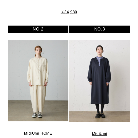
￥34,980
NO.2
NO.3
MidiUmi HOME
MidiUmi