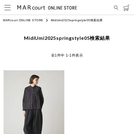
MARcourt ONLINE STORE
MidiUmi2025springstyle05検索結果
MidiUmi2025springstyle05検索結果
1
件中
1
-
1
件表示