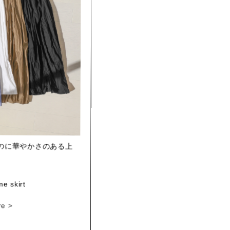
のに華やかさのある上
e skirt