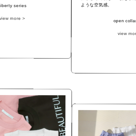
ような空気感。
iberty series
open collar