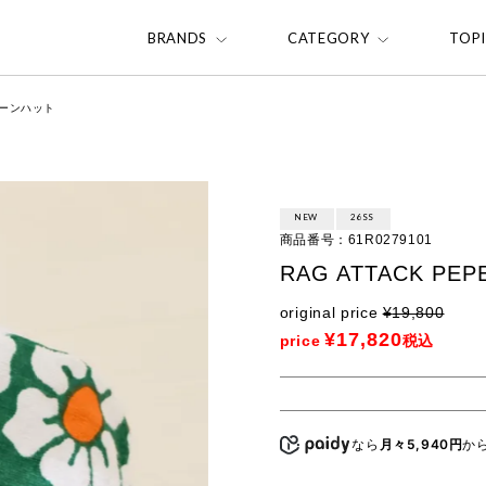
BRANDS
CATEGORY
TOP
ターンハット
NEW
26SS
商品番号
61R0279101
RAG ATTACK 
original price
¥
19,800
¥
17,820
price
税込
なら
月々5,940円
か