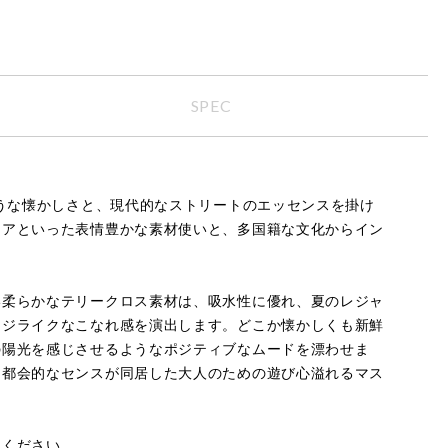
SPEC
ような懐かしさと、現代的なストリートのエッセンスを掛け
ロアといった表情豊かな素材使いと、多国籍な文化からイン
い柔らかなテリークロス素材は、吸水性に優れ、夏のレジャ
ージライクなこなれ感を演出します。どこか懐かしくも新鮮
の陽光を感じさせるようなポジティブなムードを漂わせま
と都会的なセンスが同居した大人のための遊び心溢れるマス
承ください。