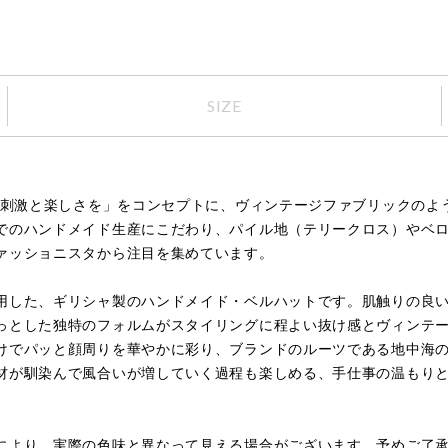
SIZE
常に刺激と楽しさを」をコンセプトに、ヴィンテージファブリックの
でのハンドメイド生産にこだわり、パイル地（テリークロス）やベ
ァッショニスタから注目を集めています。
用した、ギリシャ製のハンドメイド・ベルハットです。肌触りの良
っとした独特のフォルムがスタイリングに程よい抜け感とヴィンテ
けでパッと顔周りを華やかに彩り、ブランドのルーツである地中海
材が馴染んで風合いが増していく過程も楽しめる、手仕事の温もり
により、実際の色味と異なって見える場合がございます。予めご了