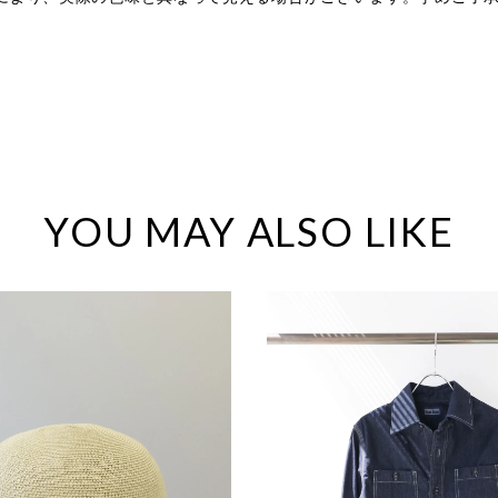
。
YOU MAY ALSO LIKE