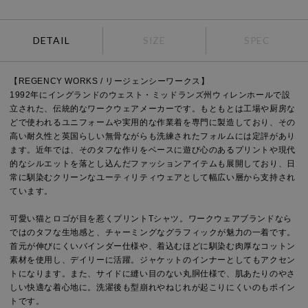
DETAIL
SIZE
SPEC
【REGENCY WORKS / リージェンシーワークス】
1992年にイングランドのウェスト・ミッドランズ州ウィレンホールで設
立された、伝統的なワークウェアメーカーです。もともとは工場や厨房な
どで使われるユニフォームや実用的な作業着を専門に製造しており、その
高い耐久性と英国らしい無骨ながらも洗練されたフォルムには定評があり
ます。近年では、そのタフな作りをベースに遊び心のあるプリントや現代
的なシルエットを落とし込んだファッションアイテムも展開しており、日
常に馴染むクリーンなユーティリティウェアとして幅広い層から支持され
ています。
可愛い猫とロゴが目を惹くプリントTシャツ。ワークウェアブランドなら
ではのタフな生地感と、チャーミングなグラフィックが魅力の一着です。
首元が伸びにくいバインダー仕様や、着込むほどに馴染む肉厚なコットン
素材を使用し、デイリーに活躍。ジャケットのインナーとしてもアクセン
トになります。また、サイドに縫い目のない丸胴仕様で、肌あたりのやさ
しい快適な着心地に。洗濯後も型崩れやねじれが起こりにくいのもポイン
トです。