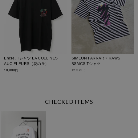
Encre. Tシャツ LA COLLINES
SIMEON FARRAR × KAWS
AUC FLEURS（花の丘）
BSMCS Tシャツ
10,890円
12,375円
CHECKED ITEMS