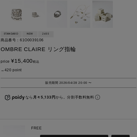
STANDARD
NEW
26SS
商品番号
61O0039106
OMBRE CLAIRE リング指輪
¥
15,400
price
税込
420
point
販売期間
2026/04/28 20:00
〜
なら
月々5,133円
から。分割手数料無料
FREE