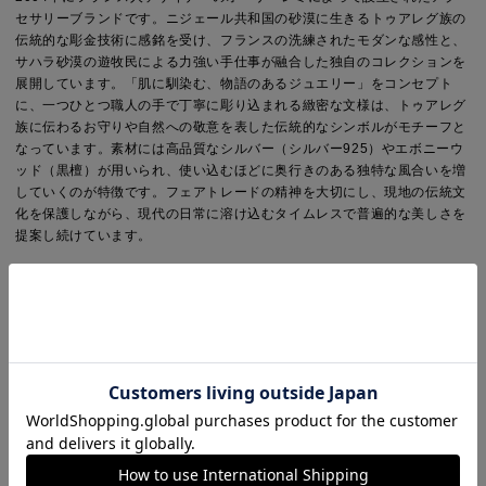
セサリーブランドです。ニジェール共和国の砂漠に生きるトゥアレグ族の
伝統的な彫金技術に感銘を受け、フランスの洗練されたモダンな感性と、
サハラ砂漠の遊牧民による力強い手仕事が融合した独自のコレクションを
展開しています。「肌に馴染む、物語のあるジュエリー」をコンセプト
に、一つひとつ職人の手で丁寧に彫り込まれる緻密な文様は、トゥアレグ
族に伝わるお守りや自然への敬意を表した伝統的なシンボルがモチーフと
なっています。素材には高品質なシルバー（シルバー925）やエボニーウ
ッド（黒檀）が用いられ、使い込むほどに奥行きのある独特な風合いを増
していくのが特徴です。フェアトレードの精神を大切にし、現地の伝統文
化を保護しながら、現代の日常に溶け込むタイムレスで普遍的な美しさを
提案し続けています。
※商品画像は、光の当たり具合やパソコンなどの閲覧環境により、実際の
色味と異なって見える場合がございます。予めご了承ください。
※商品の色味の目安は、商品単体の画像をご参照ください。
YOU MAY ALSO LIKE