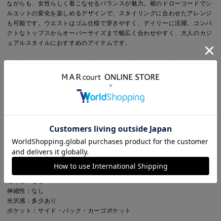
ながらも、女性らしく着こなせるバランスが魅力。裾のドローコードでシ
ルエットの変化を楽しめるデザインで、スタイリングに合わせたアレンジ
も可能です。ウエストはゴム仕様で穿きやすく、デイリーに活躍。コンパ
クトなトップスからオーバーサイズまで幅広く合わせやすく、大人のカジ
ュアルスタイルにおすすめのアイテムです。
※ブラック(color99)は、ネイビーのような青みがかったお色目です。
メーカー表記No：261LTR0415
メーカー表記カラー：027(OLV)・009(BLK)
Point
シルエット：ルーズ・ワイド
デザイン：無地
ウエスト：ゴムあり
Detail
裏地：なし
透け感：なし
伸縮性：なし
光沢感：多少あり
ポケット：サイド・バック・カーゴポケット