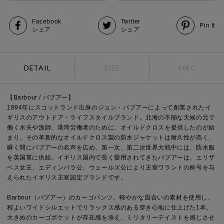
Facebook
Twitter
Pin It
シェア
シェア
DETAIL
SIZE
SPEC
【Barbour / バブアー】
1894年にスコットランド出身のジョン・バブアーによって創業されたイ
ギリスのアウトドア・ライフスタイルブランド。北海の不順な天候の元で
働く水夫や漁師、港湾労働者のために、オイルドクロスを提供したのが始
まり。その革新的なオイルドクロス製の防水ジャケットは耐久性が高く、
瞬く間にバブアーの名声を広め、第一次、第二次世界大戦中には、防水服
を英国軍に供給。イギリス国内で長く愛用されてきたバブアーは、エリザ
ベス女王、エディンバラ公、ウェールズ公により王室ワラントの称号を与
えられたイギリス王室認定ブランドです。
Barbour（バブアー）のカーゴパンツ。軽やかな風合いの素材を使用し、
程よいワイドシルエットでリラックス感のある穿き心地に仕上げた1本。
大きめのカーゴポケットが存在感を添え、ミリタリーテイストを感じさせ