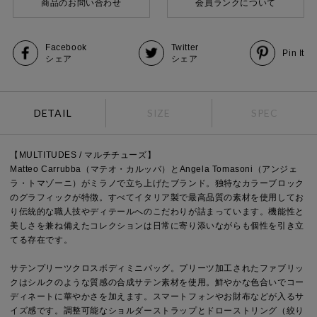
商品のお問い合わせ
会員ランクについて
Facebook
Twitter
Pin It
シェア
シェア
DETAIL
SIZE
SPEC
【MULTITUDES / マルチチューズ】
Matteo Carrubba（マテオ・カルッバ）とAngela Tomasoni（アンジェ
ラ・トマゾーニ）がミラノで立ち上げたブランド。独特なカラーブロック
のグラフィックが特徴。すべてイタリア製で最高品質の素材を使用してお
り伝統的な職人技やディテールへのこだわりが詰まっています。機能性と
美しさを兼ね備えたコレクションは日常に寄り添いながらも個性を引き立
てる存在です。
サテンプリーツクロスボディミニバッグ。プリーツ加工されたファブリッ
クはシルクのような質感の合成サテン素材を使用。鮮やかな色合いでコー
ディネートに華やかさを加えます。スマートフォンやお財布などが入るサ
イズ感です。調整可能なショルダーストラップとドローストリング（絞り