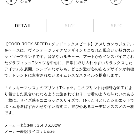
シェア
シェア
DETAIL
SIZE
SPEC
【GOOD ROCK SPEED / グッドロックスピード】アメリカンカジュアル
をベースに、ヴィンテージライクなデザインとこなれた風合いが魅力のカ
ットソーブランドです。音楽やカルチャー、アートからインスパイアされ
たグラフィックTシャツを中心に、日常に取り入れやすいリラックスした
アイテムを展開。シンプルながらも、どこか遊び心のあるデザインが特徴
で、トレンドに左右されないタイムレスなスタイルを提案します。
「ミッキーマウス」のプリントTシャツ。このプリントは特殊な加工によ
り着古した風合いになるように施されており、古着のような味わいのある
一枚に。サイズ感もユニセックスサイズで、ゆったりとしたシルエットで
ボトムを選ばず合わせやすい着丈に。遊び心あるコーデにオススメの一枚
です。
メーカー表記No：25FDS102W
メーカー表記サイズ：L size