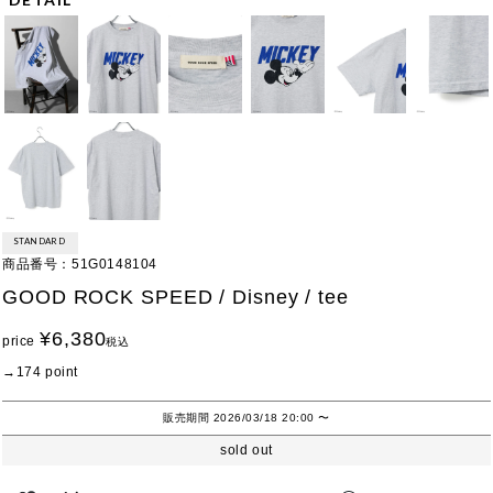
STANDARD
商品番号
51G0148104
GOOD ROCK SPEED / Disney / tee
¥
6,380
price
税込
174
point
販売期間
2026/03/18 20:00
〜
sold out