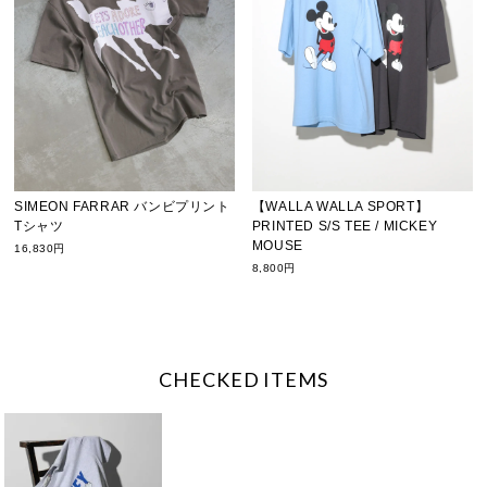
SIMEON FARRAR バンビプリント
【WALLA WALLA SPORT】
Tシャツ
PRINTED S/S TEE / MICKEY
MOUSE
16,830円
8,800円
CHECKED ITEMS