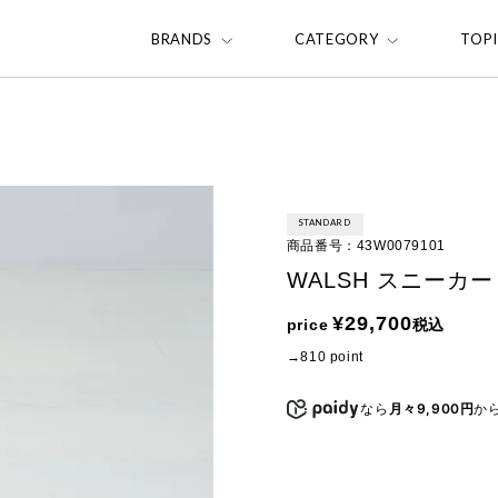
BRANDS
CATEGORY
TOP
STANDARD
商品番号
43W0079101
WALSH スニーカー 
¥
29,700
price
税込
810
point
なら
月々9,900円
か