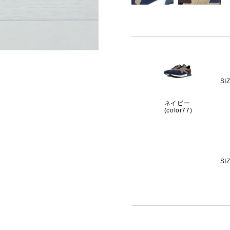
SI
ネイビー
(color77)
SI