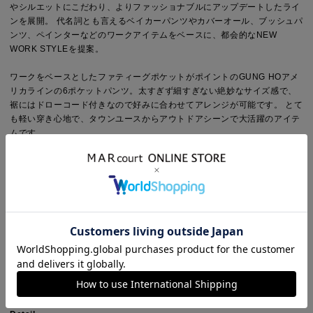
やシルエットにこだわり、よりファッショナブルにアップデートしたライ
ンを展開。 代名詞とも言えるベイカーパンツやカバーオール、ブッシュパ
ンツ、ペインターなどのワークアイテムをベースに、都会的なNEW
WORK STYLEを提案。
ワークをベースとしたファティーグポケットがポイントのGUNG HOアメ
リカラインの6ポケットパンツ。太すぎず細すぎない絶妙なサイズ感で、
裾にはドローコード付きなので好みに合わせてアレンジが可能です。 とて
も軽い穿き心地で、タウンユースからアウトドアシーンで大活躍のアイテ
ムです。
□□□□ 着用コメント □□□□
身長約160cmで着丈はフルレングス。裾にはドローコード付きなので絞れ
ば足首ラインでストレートと違ったシルエットをお楽しみいただけます。
またウエストのゴムは後ろの一部にのみ入っているため、履き心地は良く
見た目はすっきりとしています。
Point
シルエット：スタンダード
デザイン：無地
ウエスト：ゴムなし