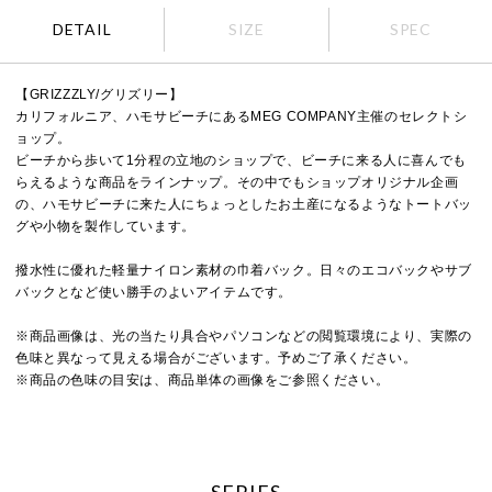
DETAIL
SIZE
SPEC
【GRIZZZLY/グリズリー】
カリフォルニア、ハモサビーチにあるMEG COMPANY主催のセレクトシ
ョップ。
ビーチから歩いて1分程の立地のショップで、ビーチに来る人に喜んでも
らえるような商品をラインナップ。その中でもショップオリジナル企画
の、ハモサビーチに来た人にちょっとしたお土産になるようなトートバッ
グや小物を製作しています。
撥水性に優れた軽量ナイロン素材の巾着バック。日々のエコバックやサブ
バックとなど使い勝手のよいアイテムです。
※商品画像は、光の当たり具合やパソコンなどの閲覧環境により、実際の
色味と異なって見える場合がございます。予めご了承ください。
※商品の色味の目安は、商品単体の画像をご参照ください。
SERIES