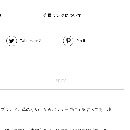
せ
会員ランクについて
Twitter
シェア
Pin It
SPEC
ーブランド。革のなめしからパッケージに至るすべてを、地