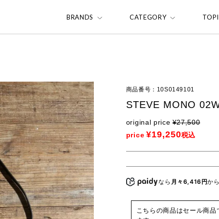
BRANDS
CATEGORY
TOP
商品番号
10S0149101
STEVE MONO 0
original price
¥
27,500
¥
19,250
price
税込
なら
月々6,416円
か
こちらの商品はセール商品