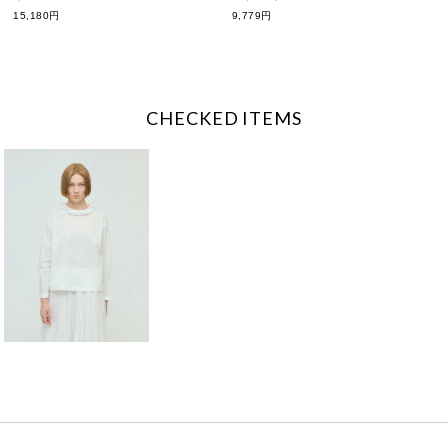
15,180円
9,779円
CHECKED ITEMS