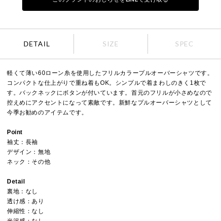
DETAIL
SIZE
SPEC
軽くて薄い60ローン糸を使用したフリルカラープルオーバーシャツです。
コンパクトな仕上がりで重ね着もOK。シンプルで着まわしのきく1枚で
す。バックネックにボタンが付いています。首元のフリルが小さめなので
控えめにアクセントになって素敵です。新鮮なプルオーバーシャツとして
今季お勧めのアイテムです。
Point
袖丈：長袖
デザイン：無地
ネック：その他
Detail
裏地：なし
透け感：あり
伸縮性：なし
光沢感：なし