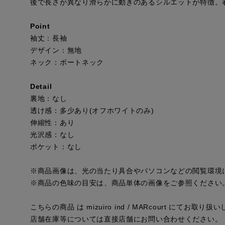
後で長さが異なり滑らかに動きのあるシルエットが特徴。
Point
袖丈：長袖
デザイン：無地
ネック：ボートネック
Detail
裏地：なし
透け感：多少あり(オフホワイトのみ)
伸縮性：あり
光沢感：なし
ポケット：なし
※商品画像は、光の当たり具合やパソコンなどの閲覧環境
※商品の色味の目安は、商品単体の画像をご参照ください
こちらの商品 は mizuiro ind / MARcourt にてお取り
店舗在庫等については直接店舗にお問い合わせください。