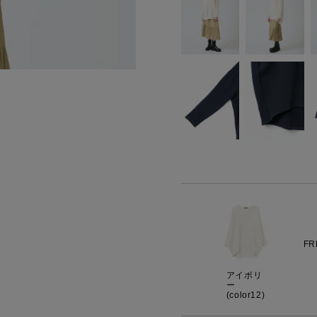
FR
アイボリ
ー
(color12)