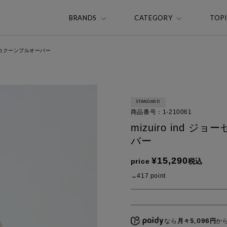
BRANDS
CATEGORY
TOP
ックコクーンプルオーバー
STANDARD
商品番号
1-210061
mizuiro ind
バー
¥
15,290
price
税込
417
point
なら
月々5,096円
か