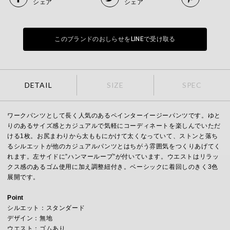
シェア
シェア
このブランドのおしらせをLINEで受け取る
DETAIL
SIZE
SPEC
ワークパンツとして長く人気のあるペインターイージーパンツです。ゆと
りのあるサイズ感とカジュアルで気軽にコーディネートを楽しんでいただ
ける1枚。お尻まわりから太ももにかけて太くなっていて、ストンと落ち
るシルエットが他のカジュアルパンツとはちがう雰囲気をつくりあげてく
れます。左サイドに”ハンマーループ”が付いています。ウエストはリラッ
クス感のあるゴム使用に加え調整紐付き。ベーシックに着回しのきく3色
展開です。
Point
シルエット：スタンダード
デザイン：無地
ウエスト：ゴムあり