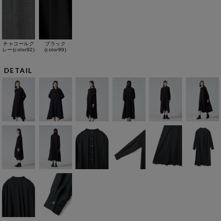
チャコールグ
ブラック
レー(color92)
(color99)
DETAIL