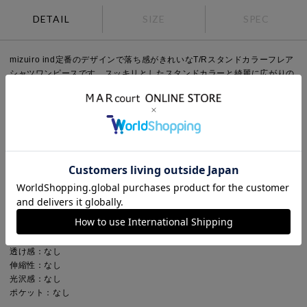
DETAIL
SIZE
SPEC
mizuiro ind定番のデザインで落ち感がきれいなT/Rスタンドカラーフレア
シャツワンピースです。スッキリとしたスタンドカラーと綺麗に広がりの
あるフレアラインが魅力的。若干の前後差を付けた裾のラインでパンツを
穿いてコーディネートしても良く、フロントボタンを外して羽織でコーデ
ィネートしても素敵です。オケージョン対応も可能。長く人気のある1枚
です。
Point
袖丈：長袖
デザイン：無地
ネック：スタンドカラー
Detail
裏地：なし
透け感：なし
伸縮性：なし
光沢感：なし
ポケット：なし