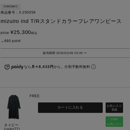
STANDARD
商品番号
3-250059
mizuiro ind T/Rスタンドカラーフレアワンピース
¥
25,300
price
税込
690
point
販売期間
2026/02/06 20:00
〜
なら
月々8,433円
から。分割手数料無料
FREE
カートに入れる
LINE
お気に入り
ネイビー
(color77)