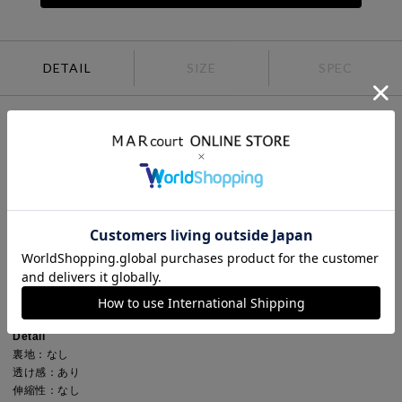
DETAIL
SIZE
SPEC
mizuiro ind実績のあるスタンドシャツカラーギャザーシャツです。高さの
ある小さな襟元が特徴の人気の1枚です。襟元から細かなギャザーを施し
たことで裾にかけきれいなフレアの広がりを演出します。前後の裾丈は滑
らかに差をつけています。バックネック部分にボタンが付いているので着
脱のしやすいデザインです。プレス仕上げ。シンプルで清楚に着こなせる
1枚です。
Point
袖丈：長袖
デザイン：無地
ネック：スタンドカラー
Detail
裏地：なし
透け感：あり
伸縮性：なし