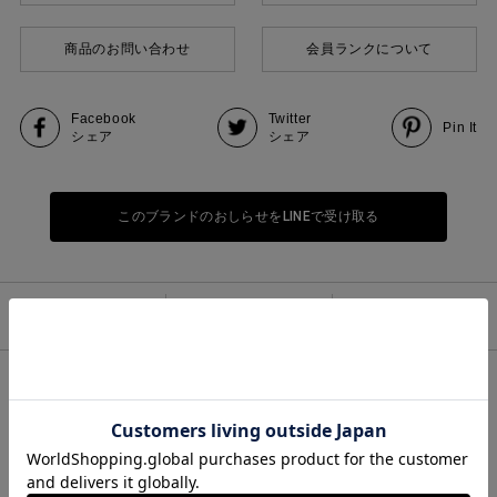
商品のお問い合わせ
会員ランクについて
Facebook
Twitter
Pin It
シェア
シェア
このブランドのおしらせをLINEで受け取る
DETAIL
SIZE
SPEC
透け感のあるドットチュール素材を使用したメッシュドットハイネックプ
ルオーバーです。同系色のドットがシックな印象。ワンピースやシャツな
ど多様なアイテムとのレイヤードでコーディネイトのポイントに。シック
なカラーながらチュールの柔らかさを合わせ持ったデザインです。首元の
ハイネックが優しく馴染んでくれます。人気のドットを新鮮に演出してく
れる1枚です。同シリーズ3-210046/メッシュドットクルーネックプルオ