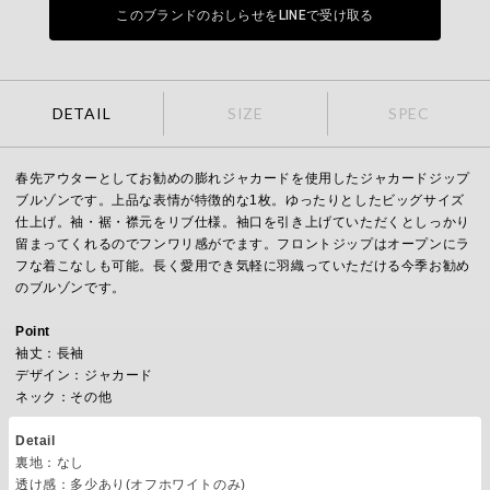
このブランドのおしらせをLINEで受け取る
DETAIL
SIZE
SPEC
春先アウターとしてお勧めの膨れジャカードを使用したジャカードジップ
ブルゾンです。上品な表情が特徴的な1枚。ゆったりとしたビッグサイズ
仕上げ。袖・裾・襟元をリブ仕様。袖口を引き上げていただくとしっかり
留まってくれるのでフンワリ感がでます。フロントジップはオープンにラ
フな着こなしも可能。長く愛用でき気軽に羽織っていただける今季お勧め
のブルゾンです。
Point
袖丈：長袖
デザイン：ジャカード
ネック：その他
Detail
裏地：なし
透け感：多少あり(オフホワイトのみ)