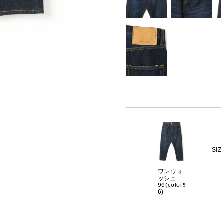
SI
ワンウォ
ッシュ
96(color9
6)