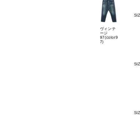
SI
ヴィンテ
ージ
97(color9
7)
SI
SI