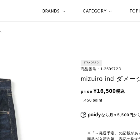
BRANDS
CATEGORY
TOP
ム
STANDARD
商品番号
1-260972D
mizuiro ind 
¥
16,500
price
税込
450
point
なら
月々5,500円
か
※「～発送予定」の記載があ
商品が入荷次第、表記の発送