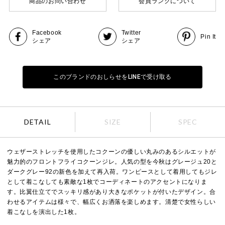
商品のお問い合わせ
会員ランクについて
Facebook
Twitter
Pin It
シェア
シェア
このブランドのおしらせをLINEで受け取る
DETAIL
SIZE
SPEC
ウェザーストレッチを使用したコクーンの優しい丸みのあるシルエットが
魅力的のフロントフライコクーンジレ。人気の型を今秋はグレージュ20と
ダークグレー92の新色を加えて再入荷。ワンピースとして着用してもジレ
として着こなしても素敵な1枚でコーディネートのアクセントになりま
す。比翼仕立てでスッキリ感があり大きなポケットが付いたデザイン。合
わせるアイテムは様々で、幅広くお洒落を楽しめます。清楚で女性らしい
着こなしを演出した1枚。