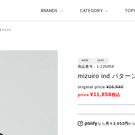
BRANDS
CATEGORY
TOP
ルオーバー
NEW
26SS
商品番号
1-220058
mizuiro ind
original price
¥
16,940
¥
11,858
price
税込
なら
月々3,952円
か