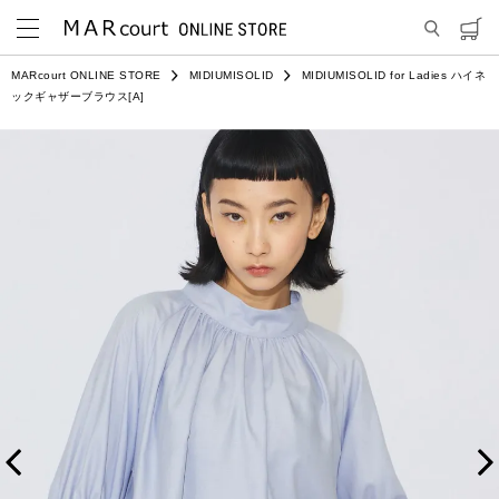
MARcourt ONLINE STORE
MIDIUMISOLID
MIDIUMISOLID for Ladies ハイネ
ックギャザーブラウス[A]