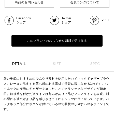
商品のお問い合わせ
会員ランクについて
Facebook
Twitter
Pin It
シェア
シェア
このブランドのおしらせをLINEで受け取る
DETAIL
SIZE
SPEC
暑い季節におすすめのひんやり素材を使用したハイネックギャザーブラウ
ス。レーヨン見えする落ち感のある素材で清楚に着こなせる1枚です。ハ
イネックの襟元にギャザーを施したことでクラシックなデザインが印象
的。前後差を付けた裾ラインは丸みがあり上品なフレアラインを表現。肘
の隠れる袖丈がより品を感じさせてくれるシャツに仕上がっています。バ
ックネック部分にボタンが付いているので着脱のしやすいのもポイントで
す。