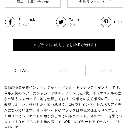
商品のお問い合わせ
会員ランクについて
Facebook
Twitter
Pin It
シェア
シェア
このブランドのおしらせをLINEで受け取る
DETAIL
SIZE
SPEC
表情のある柄物インナー、ジャカードクルーネックシアーインナーです。
今年人気のシアーにジャカード柄をデザインした1枚。ポリエステルの太
さの違うジャカード生地を使用しており、繊細さのある細身のTシャツを
表現しました。伸びもあり着心地良く、1枚でもインパクトのあるアイテ
ムになっています。オフホワイトやブラックは単色の仕上がりですが、ア
イボリーはジャカードの色が少し違うのもポイント。体のラインを沿うシ
ルエットなのでベストを重ね着してもOK。レイヤードアイテムとしても
お勧めです。