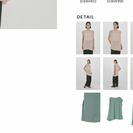
(color40)
(color99)
DETAIL