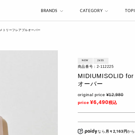
BRANDS
CATEGORY
TOP
s アシンメトリーフレアプルオーバー
NEW
26SS
商品番号
2-112225
MIDIUMISOLID 
オーバー
original price
¥
12,980
¥
6,490
price
税込
なら
月々2,163円
か