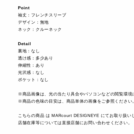
Point
袖丈：フレンチスリーブ
デザイン：無地
ネック：クルーネック
Detail
裏地：なし
透け感：多少あり
伸縮性：あり
光沢感：なし
ポケット：なし
※商品画像は、光の当たり具合やパソコンなどの閲覧環境
※商品の色味の目安は、商品単体の画像をご参照ください
こちらの商品 は MARcourt DESIGNEYE にてお取り
店舗在庫等については直接店舗にお問い合わせください。