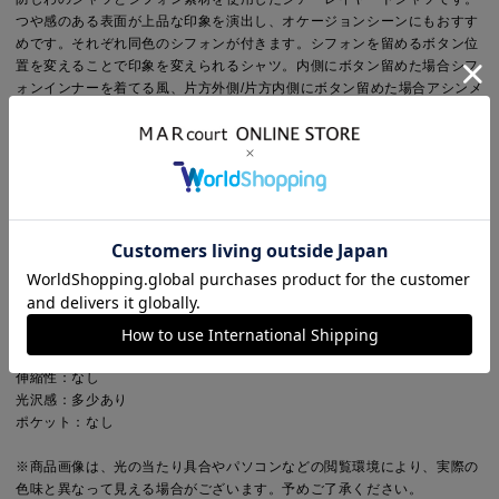
つや感のある表面が上品な印象を演出し、オケージョンシーンにもおすす
めです。それぞれ同色のシフォンが付きます。シフォンを留めるボタン位
置を変えることで印象を変えられるシャツ。内側にボタン留めた場合シフ
ォンインナーを着てる風、片方外側/片方内側にボタン留めた場合アシンメ
トリーに、外側にボタン留めた場合スカーフ風を演出。スカーフリング等
留めても素敵です。シーンや気分に合わせて着こなしを楽しんでいただけ
る1枚です。
Point
袖丈：長袖
デザイン：無地
ネック：その他
Detail
裏地：なし
透け感：多少あり(ダークグレー以外)
伸縮性：なし
光沢感：多少あり
ポケット：なし
※商品画像は、光の当たり具合やパソコンなどの閲覧環境により、実際の
色味と異なって見える場合がございます。予めご了承ください。