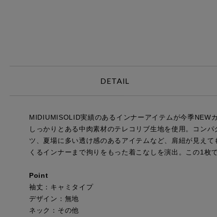
DETAIL
MIDIUMISOLID実績のあるインナーアイテムが今季
しっかりとある中肉素材のテレコリブ生地を使用。コンパ
ツ、夏場に多い透け感のあるアイテムなど、肩紐が見えて
くるインナーまで拘りをもった着こなしを演出。この1枚
Point
袖丈：キャミタイプ
デザイン：無地
ネック：その他