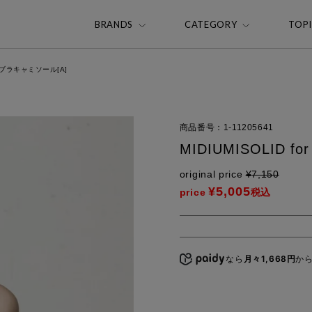
BRANDS
CATEGORY
TOP
パッドブラキャミソール[A]
商品番号
1-11205641
MIDIUMISOLID 
original price
¥
7,150
¥
5,005
price
税込
なら
月々1,668円
か