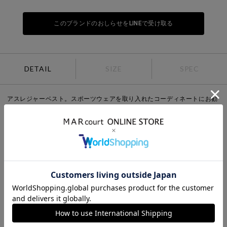
このブランドのおしらせをLINEで受け取る
DETAIL
SIZE
SPEC
アスレジャーベスト。スポーツウェアを取り入れたコーディネートにお勧
めで、すぐにでも運動できそうなスポーティさとアクティブ感が特長。ア
スレジャーの人気の秘密は着心地の良さ、動きやすさとそのスタイリッシ
ュさで、今年のMIDIUMISOLIDのコーディネートアイテムにお勧めの1
枚。ロングスカート・ワンピースにもよく合い、女性らしい大人の着こな
しを提案します。ジップアップ仕様で胸ポケット付。
STYLING