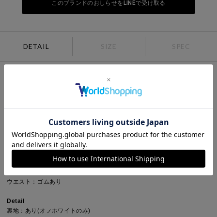
このブランドのおしらせをLINEで受け取る
DETAIL
SIZE
SPEC
ベーシックなシルエットとデザインで幅広い方にコーディネートしていた
だきやすいストレートイージーパンツです。足元まですっきりとしたフル
レングスのシルエットを表現しており足長効果のある1枚。オフホワイト
のみ裏地付きで全色透け感なく安心して着用できます。ウエストゴムに加
え調整紐が付いたデザインなのでキープしやすく、リラックス感のあると
ころもポイント。サラッとした着心地と落ち着きのある女性らしいパンツ
スタイルを印象付けたボトムアイテムです。
Point
シルエット：ルーズ・ワイド
デザイン：無地
ウエスト：ゴムあり
Detail
裏地：あり(オフホワイトのみ)