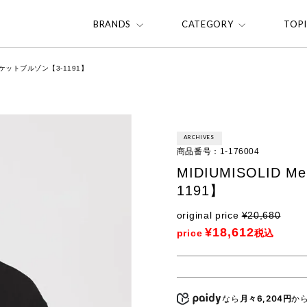
BRANDS
CATEGORY
TOP
ムポケットブルゾン【3-1191】
ARCHIVES
商品番号
1-176004
MIDIUMISOLID
1191】
original price
¥
20,680
¥
18,612
price
税込
なら
月々6,204円
か