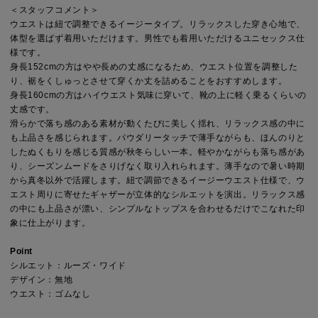
＜スタッフコメント＞
ウエストは紐で調整できるイージータイプ。リラックスした穿き心地で、
体型を選ばず着用いただけます。男性でも着用いただけるユニセックス仕
様です。
身長152cmの方はやや長めの丈感になるため、ウエスト位置を調整した
り、裾をくしゅっとさせて穿くか丈を詰めることをおすすめします。
身長160cmの方はハイウエスト気味に穿いて、靴の上に軽く乗るくらいの
丈感です。
滑らかで落ち感のある素材が動くたびに美しく揺れ、リラックス感の中に
も上品さを感じられます。パウダリータッチで薄手ながらも、ほんのりと
したぬくもりを感じる質感が秋冬らしい一本。軽やかながらも落ち感があ
り、シーズンムードをさりげなく取り入れられます。薄手なので暑い時期
から真冬以外で活躍します。紐で調節できるイージーウエスト仕様で、ウ
エスト周りに寄せたギャザーが立体的なシルエットを演出。リラックス感
の中にも上品さが漂い、シンプルなトップスを合わせるだけでこなれた印
象に仕上がります。
Point
シルエット：ルーズ・ワイド
デザイン：無地
ウエスト：ゴムなし