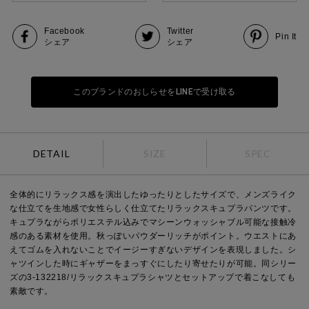
Facebook
Twitter
Pin It
シェア
シェア
このブランドのおしらせをLINEで受け取る
DETAIL
SIZE
SPEC
全体的にリラックス感を演出したゆったりとしたサイズで、メンズライク
な仕立てを生地感で女性らしく仕立てたリラックスキュプラパンツです。
キュプラながらポリエステル込みでマシーンウォッシャブル可能な接触冷
感のある素材を使用。秋っぽいパウダーリッチがポイント。ウエストにあ
えてゴムを入れないことでイージーすぎないデザインを表現しました。シ
ャツインした時にギャザーをまっすぐにしたり寄せたりが可能。同シリー
ズの3-132218/リラックスキュプラシャツとセットアップで着こなしても
素敵です。