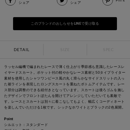
Pin It
シェア
シェア
このブランドのおしらせをLINEで受け取る
DETAIL
SIZE
SPEC
ラッセル編機で編まれたレースで薄く仕上がり季節感も意識したレースレ
イヤードスカート。ポケット付の軽やかなレース素材と50タイプライター
素材を使用したシャツワンピース風の丸く滑らかなサイドスリットの入っ
た裾ラインを表現したロングスカートを重ねたボトムアイテムです。レー
ス部分は調整のできる紐付きとなっています。スカートは後ろゴムを施し
たデザインでフロントぼたんを開けてアレンジしていただいても素敵で
す。レースとスカートは別々に着こなしてもよく、幅広くコーディネート
を楽しんでいただける1枚です。シックなホワイトとブラックの2色展開。
Point
シルエット：スタンダード