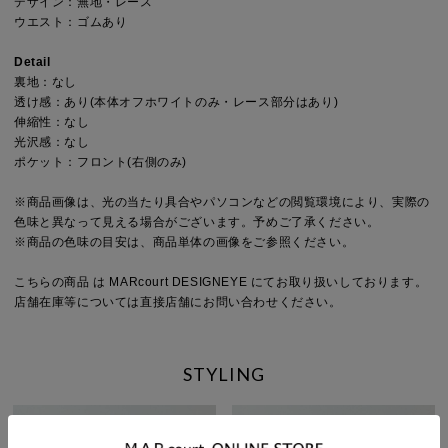
デザイン：無地・レース
ウエスト：ゴムあり
Detail
裏地：なし
透け感：あり(本体オフホワイトのみ・レース部分はあり)
伸縮性：なし
光沢感：なし
ポケット：フロント(右側のみ)
※商品画像は、光の当たり具合やパソコンなどの閲覧環境により、実際の
色味と異なって見える場合がございます。予めご了承ください。
※商品の色味の目安は、商品単体の画像をご参照ください。
こちらの商品 は MARcourt DESIGNEYE にてお取り扱いしております。
店舗在庫等については直接店舗にお問い合わせください。
STYLING